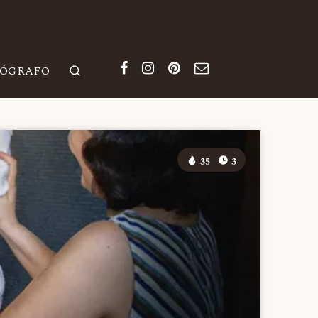
TÓGRAFO
35
3