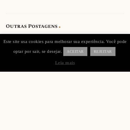
Outras Postagens
Este site usa cookies para melhorar sua experiência. Você pode
optar por sair, se desejar.
ACEITAR
REJEITAR
Leia mais
Fotos de Batizados
Veja também